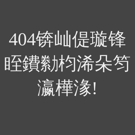
404锛屾偍璇锋
眰鐨勬枃浠朵笉
瀛樺湪!