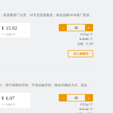
描述：产品特征：RF转接头,RPSMA,公头,直式,镀金,TNC,母头,直式,镀镍；高质量原厂出货，30天无忧退换货；来自品牌OEM原厂批发，相同质量，更实惠的价格。产品是正品吗？电蜂优选所有产品均由我们合作的品牌代工厂生产并统一安排发货。我们提供市场上较为常见的产品型号，严格依照国际通行标准和国内相关标
¥
15.92
-
+
0.01kg /个
>= 1000 个
¥ 39.80
/个
总额：¥
199
加入购物车
描述：产品特征：RF转接头,直式,180度,TNC转MCX,母转公；紧凑型设计，用于有限的空间，节省运输空间；推拉式耦合方式，适合快速安装使用；高性能接头，频率高达10GHz，支持高速率传输；高质量原厂出货，30天无忧退换货；来自品牌OEM和ODM，高端的设计，更实惠的价格。产品是正品吗电蜂优选所有产品均
¥
6.97
-
+
0.01kg /个
>= 1000 个
¥ 17.42
/个