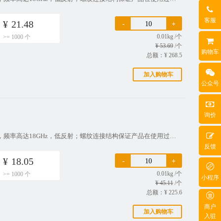
客服
¥
21.48
-
+
0.01kg /个
>= 1000 个
¥ 53.69
/个
购物车
总额：¥
268.5
加入购物车
公众号
询价
描述：产品特征：转接头,公转母,直式,铜镀金,50欧姆高性能电子连接器，频率高达18GHz，低反射；螺纹连接结构保证产品在使用过程中具有低损耗和高安全性的特征；高质量原厂出货，30天无忧退换货；来自品牌OEM原厂批发，相同质量，更实惠的价格。应用：航天和工防：手持现场设备、仪表医疗：仪表商用汽车：蓝牙、G
反馈
¥
18.05
-
+
0.01kg /个
>= 1000 个
小程序
¥ 45.11
/个
总额：¥
225.6
商户
加入购物车
入驻