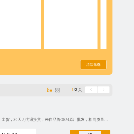
清除筛选
1
/
2
页
描述：产品特征：TNC转接头,母转母,同轴连接器,直式,标准；高质量原厂出货，30天无忧退换货；来自品牌OEM原厂批发，相同质量，更实惠的价格。产品是正品吗？电蜂优选所有产品均由我们合作的品牌代工厂生产并统一安排发货。我们提供市场上较为常见的产品型号，严格依照国际通行标准和国内相关标准生产，以保证产品具有