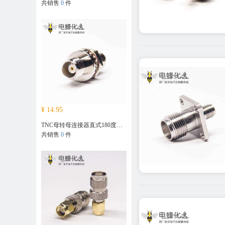
共销售
0
件
¥ 14.95
TNC母转母连接器直式180度穿墙带防水圈
共销售
0
件