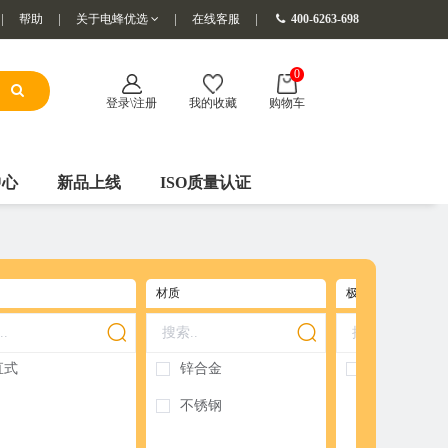
帮助
关于电蜂优选
在线客服
400-6263-698
0
登录\注册
我的收藏
购物车
中心
新品上线
ISO质量认证
材质
极性
直式
锌合金
标准
不锈钢