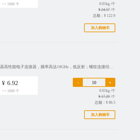
0.01kg /个
>= 1000 个
¥ 24.57
/个
总额：¥
122.9
加入购物车
描述：产品特征：RF转接头,BNC转TNC,公转母,直式,镀镍,射频同轴连接器高性能电子连接器，频率高达18GHz，低反射；螺纹连接结构保证产品在使用过程中具有低损耗和高安全性的特征；高质量原厂出货，30天无忧退换货；来自品牌OEM原厂批发，相同质量，更实惠的价格。应用：航天和工防：手持现场设备、仪表医疗
¥
6.92
-
+
0.01kg /个
>= 1000 个
¥ 17.29
/个
总额：¥
86.5
加入购物车