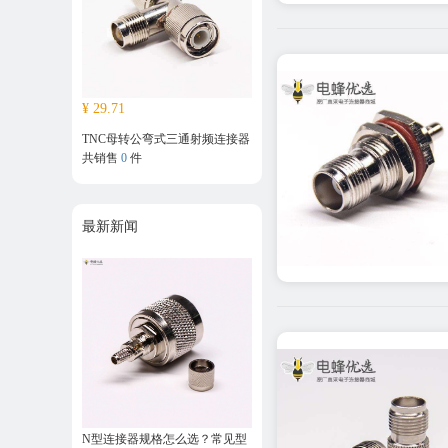
¥ 29.71
TNC母转公弯式三通射频连接器
共销售
0
件
最新新闻
N型连接器规格怎么选？常见型