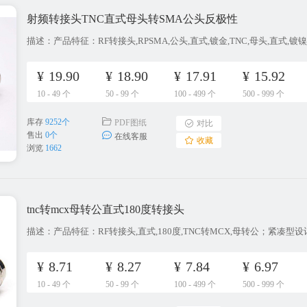
射频转接头TNC直式母头转SMA公头反极性
¥
19.90
¥
18.90
¥
17.91
¥
15.92
10 - 49 个
50 - 99 个
100 - 499 个
500 - 999 个
库存
9252个
PDF图纸
对比
售出
0个
在线客服
收藏
浏览
1662
tnc转mcx母转公直式180度转接头
¥
8.71
¥
8.27
¥
7.84
¥
6.97
10 - 49 个
50 - 99 个
100 - 499 个
500 - 999 个