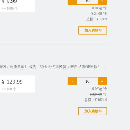
¥
9.99
-
+
0.01kg /个
>= 1000 个
¥ 24.00
/个
总额：¥
124.9
加入购物车
描述：产品特征：RF转接头,N头,母头,直式,镀镍,TNC,母头,直式,镀镍,不锈钢；高质量原厂出货，30天无忧退换货；来自品牌OEM原厂批发，相同质量，更实惠的价格。产品是正品吗？电蜂优选所有产品均由我们合作的品牌代工厂生产并统一安排发货。我们提供市场上较为常见的产品型号，严格依照国际通行标准和国内相关
¥
129.99
-
+
0.03kg /个
>= 100 个
¥ 324.00
/个
总额：¥
1624.9
加入购物车