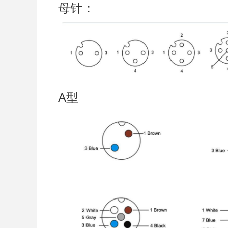
母针：
A型