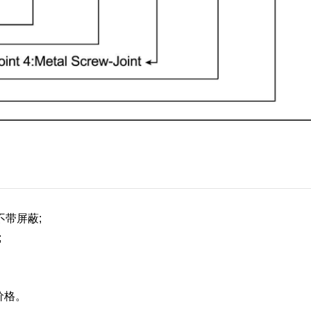
,不带屏蔽;
;
价格。