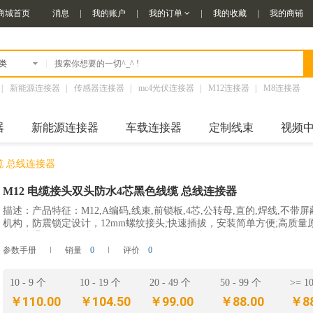
商城首页
消息
我的账户
我的订单
我的收藏
我的商铺
|
类
|
新能源连接器
|
传感器连接器
|
mc4光伏连接器
|
M12连接器
|
M8连接器
器
新能源连接器
车载连接器
定制线束
视频
缆 总线连接器
M12 电缆接头双头防水4芯黑色线缆 总线连接器
描述：产品特征：M12,A编码,线束,前锁板,4芯,公转母,直的,焊线,不带
机构，防震锁定设计，12mm螺纹接头;快速插拔，安装简单方便;高质量原
天无忧退换货;来自品牌OEM原厂批发，相同质量，更实惠的价格。应用
器工业相机电动汽车包装，标签和物流工厂自动化和现场总线模块
参数手册
销量
0
评价
0
10 - 9 个
10 - 19 个
20 - 49 个
50 - 99 个
>= 1
￥110.00
￥104.50
￥99.00
￥88.00
￥88