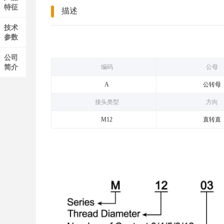
特征
描述
技术
参数
公司
简介
编码
公母
A
公转母
接头类型
方向
M12
直转直