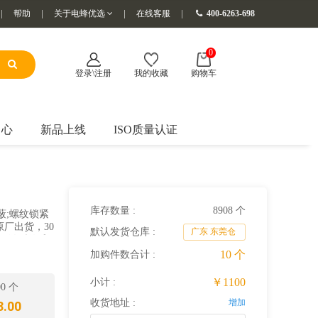
帮助
关于电蜂优选
在线客服
400-6263-698
0
登录\注册
我的收藏
购物车
中心
新品上线
ISO质量认证
库存数量 :
8908 个
屏蔽;螺纹锁紧
厂出货，30
默认发货仓库 :
广东 东莞仓
：微型传感
10
个
加购件数合计 :
￥1100
小计 :
00 个
收货地址 :
增加
.00