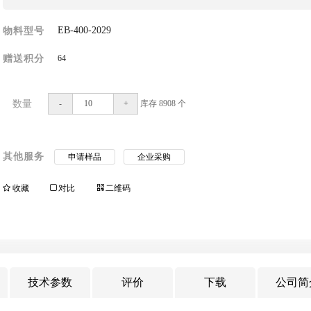
EB-400-2029
物料型号
64
赠送积分
数量
-
+
库存
8908
个
其他服务
申请样品
企业采购
收藏
对比
二维码
技术参数
评价
下载
公司简