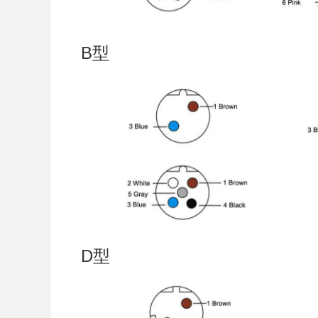
B型
D型