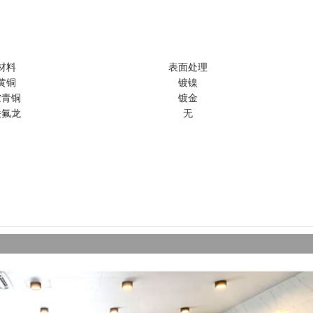
材料
表面处理
黄铜
镀镍
铍青铜
镀金
铁氟龙
无