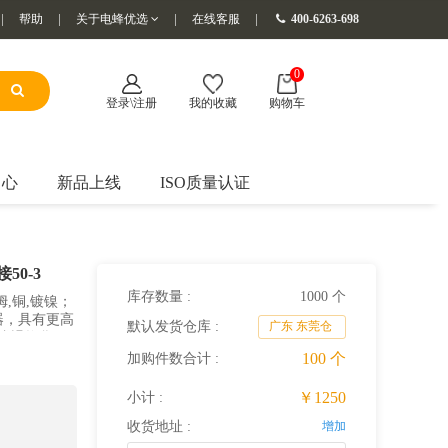
帮助
关于电蜂优选
在线客服
400-6263-698
0
登录\注册
我的收藏
购物车
中心
新品上线
ISO质量认证
50-3
库存数量 :
1000 个
姆,铜,镀镍；
器，具有更高
默认发货仓库 :
广东 东莞仓
无忧退换货，
100
个
加购件数合计 :
￥1250
小计 :
收货地址 :
增加