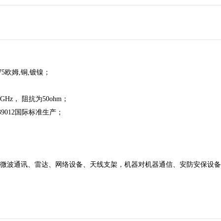
75欧姆,铜,镀镍；
；
Hz， 阻抗为50ohm；
39012国际标准生产；
，微波通讯、雷达、网络设备、天线支架，机器对机器通信、安防安保设