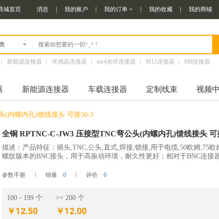
商城首页
消息
我的账户
我的订单
我的收藏
我的商铺
|
类
|
新能源连接器
|
传感器连接器
|
mc4光伏连接器
|
M12连接器
|
M8连接器
器
新能源连接器
车载连接器
定制线束
视频
公头(内螺内孔)馈线接头 可接50-3
全铜 RPTNC-C-JW3 压接型TNC弯公头(内螺内孔)馈线接头 可接
描述：产品特征：插头,TNC,公头,直式,焊接,锁接,用于电缆,50欧姆,75欧
螺纹版本的BNC接头，用于高振动环境，耐久性更好；相对于BNC连接
的性能，微波频率达0-11GHz，阻抗为50ohm；高质量原厂出货，30天
产品依照MIL-C-39012国际标准生产
参数手册
销量
0
评价
0
100 - 199 个
>= 200 个
￥12.50
￥12.00