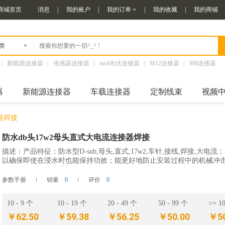
商城首页
消息
我的账户
我的订单
我的收藏
我的商铺
|
类
|
新能源连接器
|
传感器连接器
|
mc4光伏连接器
|
M12连接器
|
M8连接器
器
新能源连接器
车载连接器
定制线束
视频
器焊接
防水db头17w2母头直式大电流连接器焊接
描述：产品特征：防水型D-sub,母头,直式,17w2,车针,接线,焊接,大电
以确保即使在浸水时也能保持功效；能更好地防止安装过程中的机械冲
厂出货，30天无忧退换货；来自品牌OEM原厂批发，相同质量，更实惠
用：工业机械医用器材测试和测量设备通讯电气性能接触电
参数手册
销量
0
评价
0
10 - 9 个
10 - 19 个
20 - 49 个
50 - 99 个
>= 1
￥62.50
￥59.38
￥56.25
￥50.00
￥50