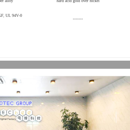
er alloy
hard acid gold over nickel
 GF, UL 94V-0
-------