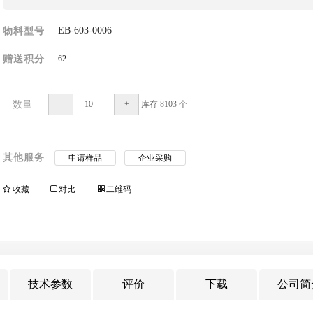
EB-603-0006
物料型号
62
赠送积分
数量
-
+
库存
8103
个
其他服务
申请样品
企业采购
收藏
对比
二维码
技术参数
评价
下载
公司简