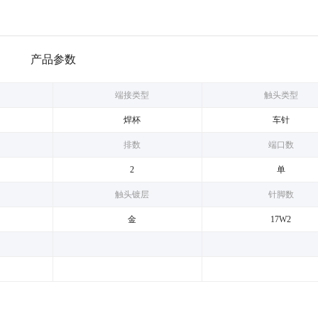
产品参数
端接类型
触头类型
焊杯
车针
排数
端口数
2
单
触头镀层
针脚数
金
17W2