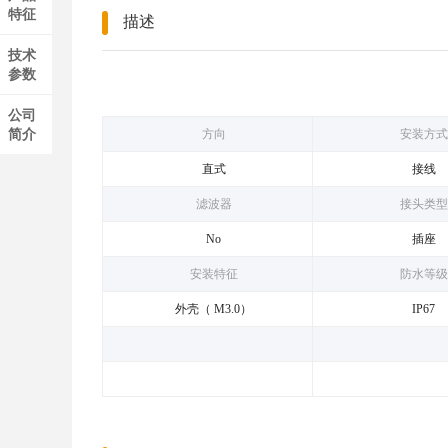
特征
描述
技术
参数
公司
简介
方向
安装方式
直式
接线
滤波器
接头类型
No
插座
安装特征
防水等级
外壳（ M3.0）
IP67