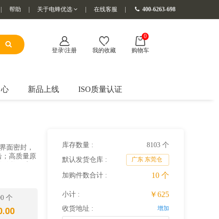
帮助
关于电蜂优选
在线客服
400-6263-698
0
登录\注册
我的收藏
购物车
中心
新品上线
ISO质量认证
库存数量 :
8103 个
流；界面密封，
击；高质量原
默认发货仓库 :
广东 东莞仓
的价格。应
10
个
加购件数合计 :
￥625
小计 :
00 个
收货地址 :
增加
.00