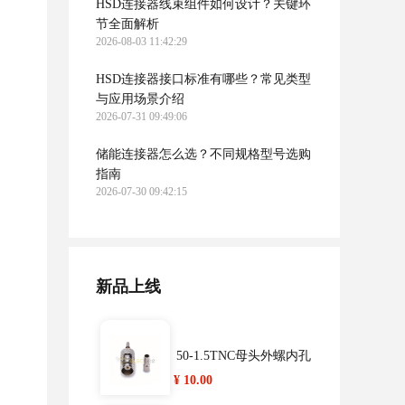
HSD连接器线束组件如何设计？关键环
节全面解析
2026-08-03 11:42:29
HSD连接器接口标准有哪些？常见类型
与应用场景介绍
2026-07-31 09:49:06
储能连接器怎么选？不同规格型号选购
smb pcb连接器公头弯式9
指南
0度镀金50欧姆(定制版)
2026-07-30 09:42:15
¥ 9.30
BNC直式公头50欧姆锌
新品上线
合金接SYV-50-7-1同轴
¥ 10.50
电缆
50-1.5TNC母头外螺内孔
电动汽车充电器电池充
标准母头TNC-C-K1.5压
¥ 10.00
电器充电枪新能源汽车
¥ 3496.00
接接RG316 174