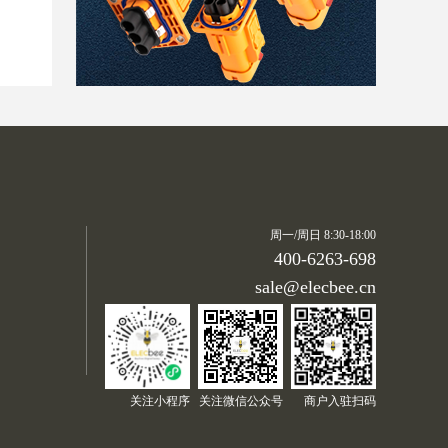
新国标交流充电枪16A/3
2A GB/T20234 7孔桩端
¥ 649.89
充电插座
充电枪新国标GB/T20234
车辆端7孔充电插头AC 1
¥ 639.58
6A/32A/63A
周一/周日 8:30-18:00
400-6263-698
sale@elecbee.cn
TYP1192蓝色IP67防水工
业连接器3芯欧标16A230
¥ 68.60
V明装插座2P+E
LP12航空插头插座 2芯
关注小程序
关注微信公众号
商户入驻扫码
公头＋方座全塑胶LED
¥ 28.56
显示屏