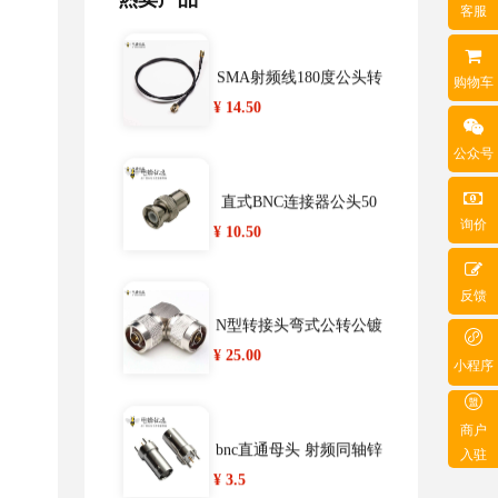
显示屏
客服
SMA射频线180度公头转
购物车
SMA公头组装线材黑色3
¥ 14.50
00mm
公众号
直式BNC连接器公头50
询价
欧姆锌合金接SYV-50-50
¥ 10.50
-5同轴电缆
反馈
N型转接头弯式公转公镀
镍
¥ 25.00
小程序
商户
bnc直通母头 射频同轴锌
入驻
合金 PCB板
¥ 3.5