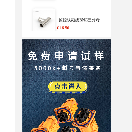
监控视频线BNC三分母
头T型视频信号分配Q9母
¥ 16.50
转母三通转换接头
smb pcb连接器公头弯式9
0度镀金50欧姆(定制版)
¥ 9.30
BNC直式公头50欧姆锌
合金接SYV-50-7-1同轴
¥ 10.50
电缆
电动汽车充电器电池充
电器充电枪新能源汽车
¥ 3496.00
供电设备接CEE电源插头