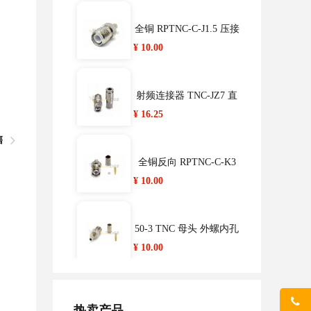
供电设备接CEE电源插头
全铜 RPTNC-C-J1.5 压接
型 TNC公头（内螺内
¥ 10.00
新国标交流充电枪16A/3
孔） 可接50-1.5
2A GB/T20234 7孔桩端
¥ 649.89
充电插座
射频连接器 TNC-JZ7 直
公头 接50-7线 7DFB LM
¥ 16.25
R400
充电枪新国标GB/T20234
售
车辆端7孔充电插头AC 1
¥ 639.58
6A/32A/63A
全铜反向 RPTNC-C-K3
压接型TNC母头（外螺
¥ 10.00
内针）馈线接头 可接50
TYP1192蓝色IP67防水工
业连接器3芯欧标16A230
¥ 68.60
50-3 TNC 母头 外螺内孔
V明装插座2P+E
标准母头 TNC-C-K3 压
¥ 10.00
接 接RG58 RG142
LP12航空插头插座 2芯
公头＋方座全塑胶LED
¥ 28.56
热卖产品