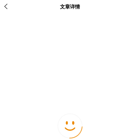

文章详情
阅读
全部评论
暂无评论，快来抢占沙发吧~